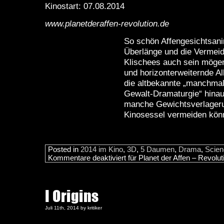
Kinostart: 07.08.2014
www.planetderaffen-revolution.de
So schön Affengesichtsani
Überlänge und die Vermeid
Klischees auch sein möge
und horizonterweiternde Al
die altbekannte „manchmal-
Gewalt-Dramaturgie“ hinau
manche Gewichtsverlager
Kinosessel vermeiden kön
Posted in
2014 im Kino
,
3D
,
5 Daumen
,
Drama
,
Scien
Kommentare deaktiviert
für Planet der Affen – Revolut
I Origins
Juli 11th, 2014 by kritiker