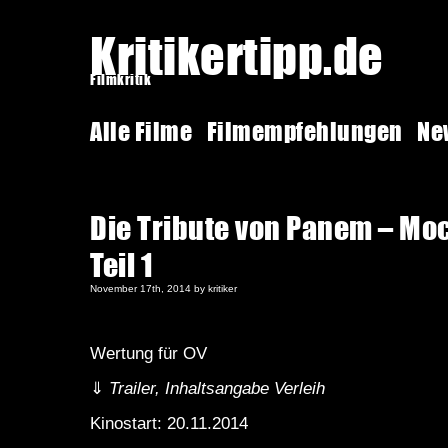
Kritikertipp.de
Filmkritik
Alle Filme
Filmempfehlungen
Ne
Die Tribute von Panem – Mo
Teil 1
November 17th, 2014 by kritiker
Wertung für OV
⇓
Trailer, Inhaltsangabe Verleih
Kinostart: 20.11.2014