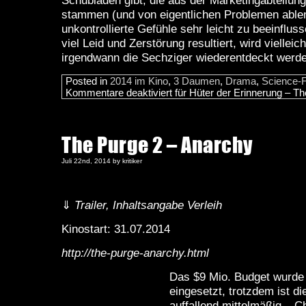
Schubladen gibt, die aus der Marketingabteilung
stammen (und von eigentlichen Problemen able
unkontrollierte Gefühle sehr leicht zu beeinflus
viel Leid und Zerstörung resultiert, wird viellei
irgendwann die Sechziger wiederentdeckt werd
Posted in
2014 im Kino
,
3 Daumen
,
Drama
,
Science-F
Kommentare deaktiviert
für Hüter der Erinnerung – Th
The Purge 2 – Anarchy
Juli 22nd, 2014 by kritiker
⇓
Trailer, Inhaltsangabe Verleih
Kinostart: 31.07.2014
http://the-purge-anarchy.html
Das $9 Mio. Budget wurde 
eingesetzt, trotzdem ist d
auffallend mittelmäßig – C