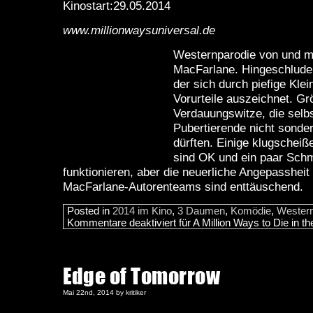
Kinostart:29.05.2014
www.millionwaysuniversal.de
Westernparodie von und m
MacFarlane. Hingeschlude
der sich durch piefige Klei
Vorurteile auszeichnet. Gr
Verdauungswitze, die selbs
Pubertierende nicht sonderl
dürften. Einige klugschei
sind OK und ein paar Sch
funktionieren, aber die neuerliche Angepassheit
MacFarlane-Autorenteams sind enttäuschend.
Posted in
2014 im Kino
,
3 Daumen
,
Komödie
,
Wester
Kommentare deaktiviert
für A Million Ways to Die in t
Edge of Tomorrow
Mai 22nd, 2014 by kritiker