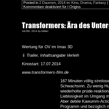
Posted in
2 Daumen
,
2014 im Kino
,
Drama
,
Fantasy
|
Kommentare deaktiviert
für I Origins
Transformers: Ära des Unte
Juli 8th, 2014 by kritiker
Wertung für OV im Imax 3D
⇓
Trailer, Inhaltsangabe Verleih
Kinostart: 17.07.2014
www.transformers-film.de
167 Minuten völlig sinnlose
Schwachsinn. Zu wenig Hu
wiederholte prüde-reaktio
Lieblosigkeit im Umgang m
Aber debile Kawumm-Actio
Programm und bezüglich rü