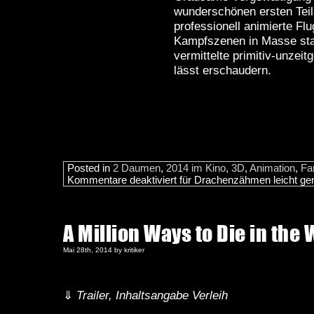
wunderschönen ersten Teil
professionell animierte F
Kampfszenen in Masse sta
vermittelte primitiv-unzei
lässt erschaudern.
Posted in
2 Daumen
,
2014 im Kino
,
3D
,
Animation
,
Fa
Kommentare deaktiviert
für Drachenzähmen leicht ge
A Million Ways to Die in the
Mai 28th, 2014 by kritiker
⇓
Trailer, Inhaltsangabe Verleih