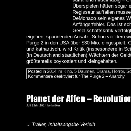
Überspielen hätten sogar 
Regisseur auffallen müsse
DeMonaco sein eigenes W
Anfängerfehler. Das ist sc
Gesellschaftskritik verfolg
eigenen, spannenden Ansatz. Schon vor dem wel
Purge 2 in den USA über $30 Mio. eingespielt. 
und kathartisch, wird Kritik (insbesondere in S
(in Deutschland staatlichen) Wächtern der Gel
größtenteils boykottiert und kleingehalten.
Posted in
2014 im Kino
,
5 Daumen
,
Drama
,
Horror
,
Sc
Kommentare deaktiviert
für The Purge 2 – Anarchy
Planet der Affen – Revolutio
Juli 13th, 2014 by kritiker
⇓
Trailer, Inhaltsangabe Verleih