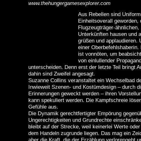
www.thehungergamesexplorer.com
Aus Rebellen sind Uniformi
Einheitsoverall geworden, d
Flugzeugträger-ähnlichen,
Unterkünften hausen und
grüßen und applaudieren. 
einer Oberbefehlshaberin. 
ist vonnöten, um beabsich
von einlullender Propagan
unterscheiden. Denn erst der letzte Teil bringt A
dahin sind Zweifel angesagt.
Suzanne Collins veranstaltet ein Wechselbad de
Inwieweit Szenen- und Kostümdesign – durch die
Erinnerungen geweckt werden – ihren Vorstellu
kann spekuliert werden. Die Kampfschreie lösen
Gefühle aus.
Die Dynamik gerechtfertigter Empörung gegenü
Ungerechtigkeiten und Grundrechte einschrän
bleibt auf der Strecke, weil keinerlei Werte od
dem Handeln zugrunde liegen. Das mag ein Zeic
aber die Kraft, die der Erzählung verlorengeht u