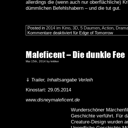
allerdings die (wenn auch nur oberflächliche) Kri
dümmlichen Befehlshabern – und die tut gut.
Posted in
2014 im Kino
,
3D
,
5 Daumen
,
Action
,
Dram
Kommentare deaktiviert
für Edge of Tomorrow
Maleficent – Die dunkle Fee
Mai 15th, 2014 by kritiker
⇓
Trailer, Inhaltsangabe Verleih
Kinostart: 29.05.2014
www.disneymaleficent.de
Wunderschöner Märchenfil
Geschichte verführt. Für 
Creature-Design wurden a
Unendliche-Geschichte-Mü