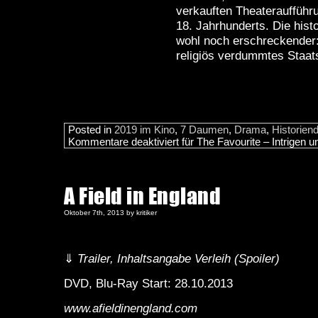
verkauften Theateraufführ
18. Jahrhunderts. Die hist
wohl noch erschreckender:
religiös verdummtes Staat
Posted in
2019 im Kino
,
7 Daumen
,
Drama
,
Historien
Kommentare deaktiviert
für The Favourite – Intrigen un
A Field in England
Oktober 7th, 2013 by kritiker
⇓
Trailer, Inhaltsangabe Verleih (Spoiler)
DVD, Blu-Ray Start: 28.10.2013
www.afieldinengland.com