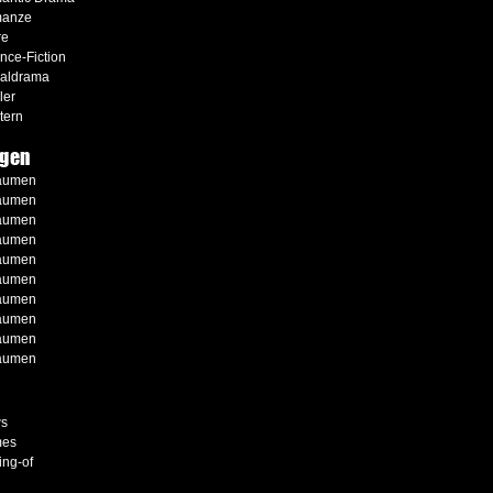
anze
re
nce-Fiction
ialdrama
ler
tern
gen
aumen
aumen
aumen
aumen
aumen
aumen
aumen
aumen
aumen
aumen
s
es
ng-of