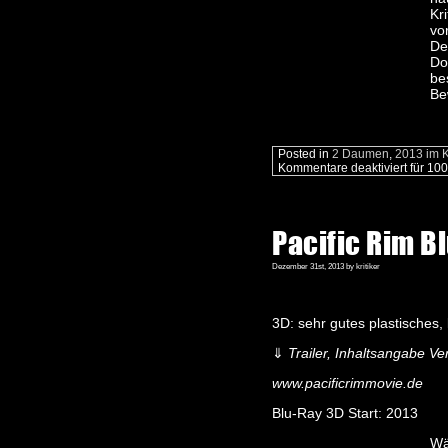
Kr
vo
De
Do
be
Be
Posted in
2 Daumen
,
2013 im 
Kommentare deaktiviert
für 100
Pacific Rim B
Dezember 31st, 2013 by kritiker
3D: sehr gutes plastisches
⇓
Trailer, Inhaltsangabe Ver
www.pacificrimmovie.de
Blu-Ray 3D Start: 2013
Wä