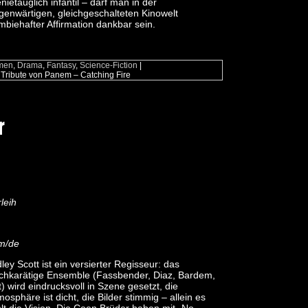
nietauglich infantil – darf man in der
genwärtigen, gleichgeschalteten Kinowelt
mbiehafter Affirmation dankbar sein.
men
,
Drama
,
Fantasy
,
Science-Fiction
|
 Tribute von Panem – Catching Fire
r
leih
m/de
dley Scott ist ein versierter Regisseur: das
chkarätige Ensemble (Fassbender, Diaz, Bardem,
tt) wird eindrucksvoll in Szene gesetzt, die
mosphäre ist dicht, die Bilder stimmig – allein es