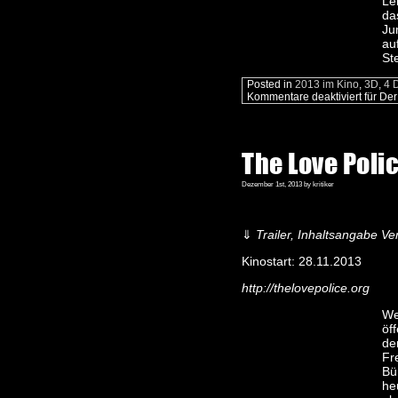
Le
da
Ju
au
St
Posted in
2013 im Kino
,
3D
,
4 
Kommentare deaktiviert
für De
The Love Poli
Dezember 1st, 2013 by kritiker
⇓
Trailer, Inhaltsangabe Ver
Kinostart: 28.11.2013
http://thelovepolice.org
We
öf
de
Fr
Bü
he