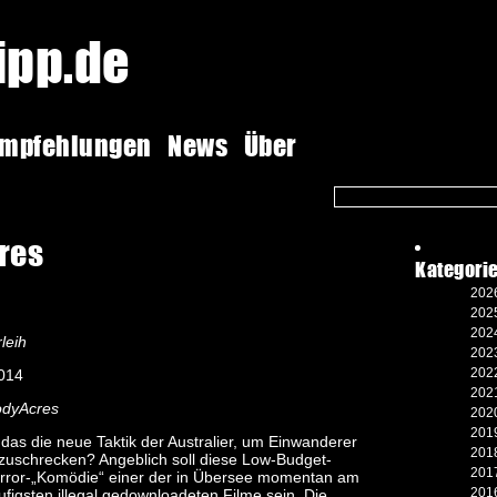
tipp.de
empfehlungen
News
Über
res
Kategori
2026
2025
2024
leih
2023
2022
2014
2021
odyAcres
2020
2019
t das die neue Taktik der Australier, um Einwanderer
2018
zuschrecken? Angeblich soll diese Low-Budget-
2017
rror-„Komödie“ einer der in Übersee momentan am
2016
ufigsten illegal gedownloadeten Filme sein. Die