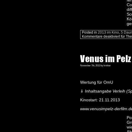
fe
Co
di
Sc
Kö
ge
Posted in
2013 im Kino
,
5 Dau
Kommentare deaktiviert
für Th
Venus im Pelz
November 7th, 2013 by kritiker
Wertung für OmU
⇓
Inhaltsangabe Verleih (Sp
Kinostart: 21.11.2013
www.venusimpelz-derfilm.d
Po
Gr
wi
Al