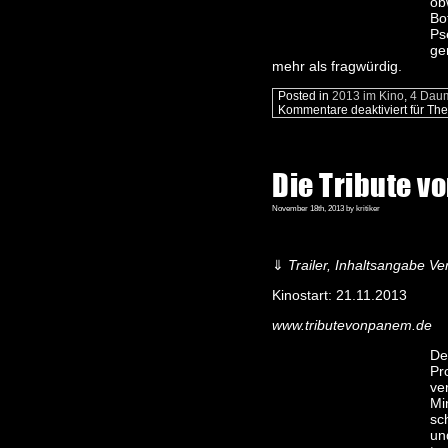
ob
Bo
Ps
ge
mehr als fragwürdig.
Posted in
2013 im Kino
,
4 Dau
Kommentare deaktiviert
für The
Die Tribute v
November 18th, 2013 by kritiker
⇓
Trailer, Inhaltsangabe Ver
Kinostart: 21.11.2013
www.tributevonpanem.de
De
Pr
ver
Mi
sc
un