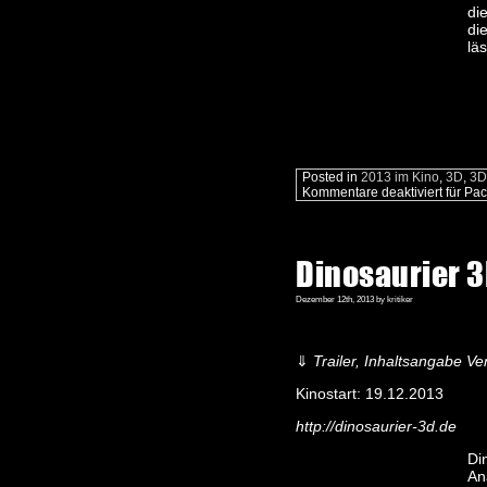
di
di
lä
Posted in
2013 im Kino
,
3D
,
3D
Kommentare deaktiviert
für Pac
Dinosaurier 3
Dezember 12th, 2013 by kritiker
⇓
Trailer, Inhaltsangabe Ver
Kinostart: 19.12.2013
http://dinosaurier-3d.de
Di
An