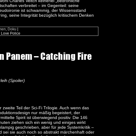
wohl Charles Veitch keinerlei „bedrohliche“
tschaften verbreitet – im Gegenteil: seine
eudoironie ist schwammig, der Wissensstand
ring, seine Integrität bezüglich kritischem Denken
men
,
Doku
|
 Love Police
on Panem – Catching Fire
leih (Spoiler)
r zweite Teil der Sci-Fi Trilogie. Auch wenn das
oduktionsdesign nur mäßig begeistert, der
mittelte Spirit ist überwiegend positiv. Die 146
nuten ziehen sich ein wenig und einiges wirkt
hlampig geschrieben, aber für jede Systemkritik –
d sei sie auch noch so abstrakt märchenhaft oder