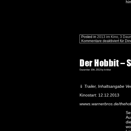
hi
Posted in
2013 im Kino
,
3 Dau
Kommentare deaktiviert
für Din
Der Hobbit –
Dezember 10th, 2013 by kritiker
⇓
Trailer, Inhaltsangabe Ver
Kinostart: 12.12.2013
wwws.warnerbros.de/thehob
Se
Au
di
wo