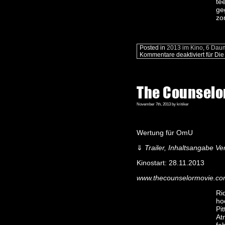
tee
ge
zo
Posted in
2013 im Kino
,
6 Dau
Kommentare deaktiviert
für Die
The Counselo
November 7th, 2013 by kritiker
Wertung für OmU
⇓
Trailer, Inhaltsangabe Ver
Kinostart: 28.11.2013
www.thecounselormovie.co
Ri
ho
Pi
At