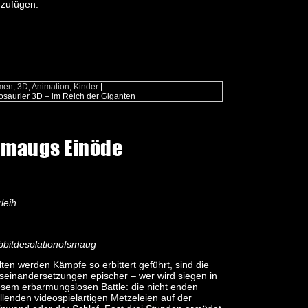
nzufügen.
men
,
3D
,
Animation
,
Kinder
|
osaurier 3D – im Reich der Giganten
 Smaugs Einöde
leih
bitdesolationofsmaug
lten werden Kämpfe so erbittert geführt, sind die
seinandersetzungen epischer – wer wird siegen in
esem erbarmungslosen Battle: die nicht enden
llenden videospielartigen Metzeleien auf der