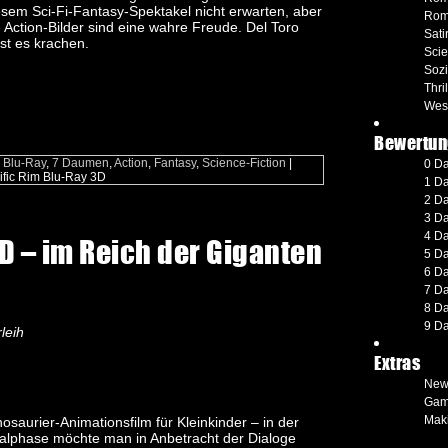
esem Sci-Fi-Fantasy-Spektakel nicht erwarten, aber
Rom
e Action-Bilder sind eine wahre Freude. Del Toro
Sati
sst es krachen.
Scie
Soz
Thril
Wes
Bewertun
 Blu-Ray
,
7 Daumen
,
Action
,
Fantasy
,
Science-Fiction
|
0 D
ific Rim Blu-Ray 3D
1 D
2 D
3 D
4 D
D – im Reich der Giganten
5 D
6 D
7 D
8 D
9 D
leih
Extras
New
Gam
Maki
nosaurier-Animationsfilm für Kleinkinder – in der
alphase möchte man in Anbetracht der Dialoge