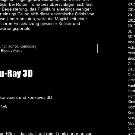
itiker bei Rotten Tomatoes überschlagen sich fast
2015
r Begeisterung, das Publikum allerdings weniger.
2014
r einzige Grund sich diese unkomische Ödnis von
2013
wn Under anzutun, wäre die Möglichkeit einer
2012
sseren Einschätzung gewisser Kritiker und
2011
wertungsportale.
3D
3D 
Abe
Kino
,
Horror
,
Komödie
|
Acti
 Bloody Acres
Ani
Biop
Com
Deu
lu-Ray 3D
Dok
Dra
Fan
Hist
Horr
, konvexes und konkaves 3D.
Kind
leih
Kom
Krim
Musi
Myst
Neo
m-Bäm – das knallt gut rein. Logik darf man von
Rom