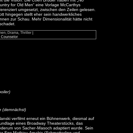
hlt die Vision. Die Coen Brüder haben mit „No
untry for Old Men“ eine Vorlage McCarthys
fferenziert umgesetzt, zwischen den Zeilen gelesen.
ott hingegen stellt eher sein handwerkliches
nnen zur Schau. Mehr Dimensionalität hätte nicht
schadet.
men
,
Drama
,
Thriller
|
e Counselor
oiler)
e
(demnächst)
lanski verfilmt erneut ein Bühnenwerk, diesmal auf
undlage eines Broadway Theaterstücks, das
ederum von Sacher-Masoch adaptiert wurde. Sein
ter Ego Mathieu Amalric (Schmetterling und