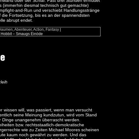
inwand oder der Schlaf. Fast drei Stunden ermüdet
s (immerhin diesmal technisch gut gemachte)
mpfight-and-Run und verschiebt Handlungsstränge
f die Fortsetzung, bis es an der spannendsten
elle abrupt endet.
Daumen
,
Abenteuer
,
Action
,
Fantasy
|
r Hobbit – Smaugs Einöde
ce
leih
r wissen will, was passiert, wenn man versucht
fentlich seine Meinung kundzutun, wird vom Stand
r Dinge unangenehm überrascht werden.
eiheiten bzw. rechtsstaatlich-demokratische
rgerrechte wie zu Zeiten Michael Moores scheinen
ute kaum noch gewährt zu werden. Und das