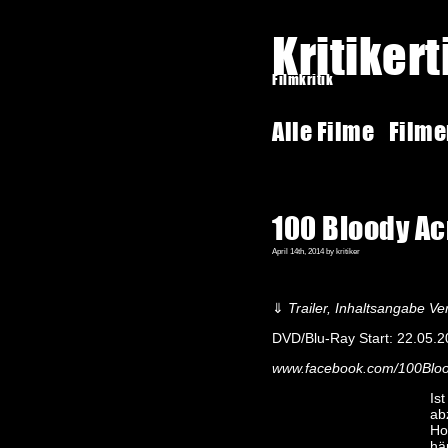
Kritiker
Filmkritik
Alle Filme
Film
100 Bloody Ac
April 14th, 2014 by kritiker
⇓
Trailer, Inhaltsangabe Ver
DVD/Blu-Ray Start: 22.05.
www.facebook.com/100Blo
Is
ab
Ho
hä