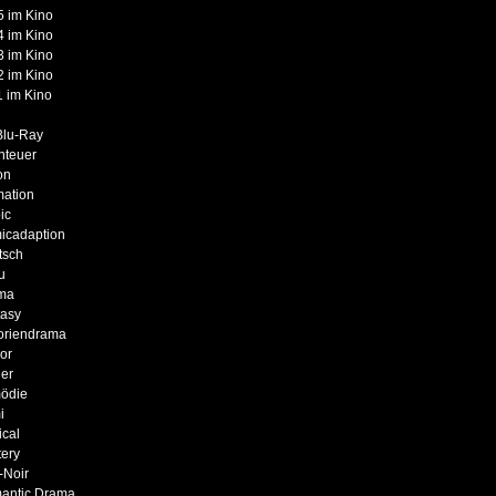
 im Kino
 im Kino
 im Kino
 im Kino
 im Kino
Blu-Ray
nteuer
on
mation
ic
icadaption
tsch
u
ma
tasy
oriendrama
or
er
ödie
i
cal
ery
-Noir
antic Drama