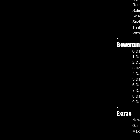
Rom
Sati
Scie
Soz
Thril
Wes
Bewertun
0 D
1 D
2 D
3 D
4 D
5 D
6 D
7 D
8 D
9 D
Extras
New
Gam
Maki