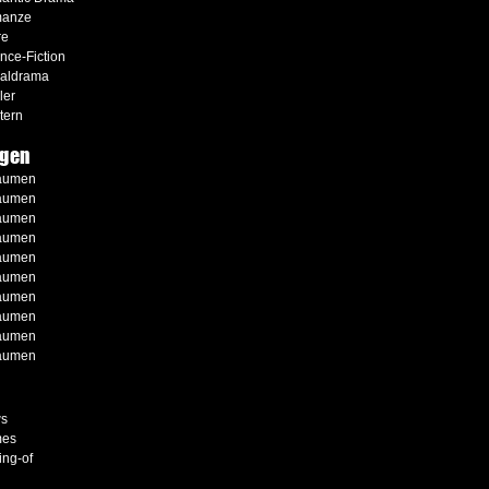
anze
re
nce-Fiction
ialdrama
ler
tern
gen
aumen
aumen
aumen
aumen
aumen
aumen
aumen
aumen
aumen
aumen
s
es
ng-of