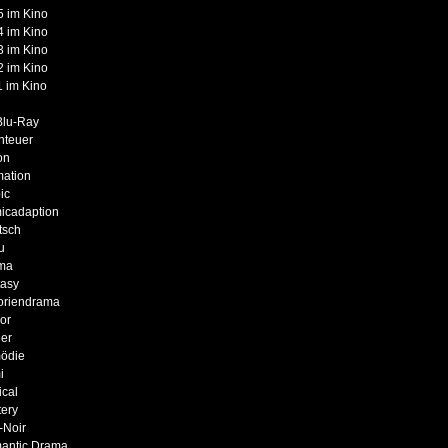
 im Kino
 im Kino
 im Kino
 im Kino
 im Kino
Blu-Ray
nteuer
on
mation
ic
icadaption
tsch
u
ma
tasy
oriendrama
or
er
ödie
i
cal
ery
-Noir
antic Drama