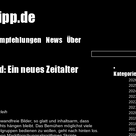
tipp.de
empfehlungen
News
Über
: Ein neues Zeitalter
Kategori
2026
2025
2024
2023
2022
2021
leih
2020
2019
nwandfreie Bilder, so glatt und inhaltsarm, dass
2018
chts hängen bleibt. Das Bemühen möglichst viele
2017
elgruppen bedienen zu wollen, geht nach hinten los.
2016
nn Marktforschungsalgorithmen Skripte