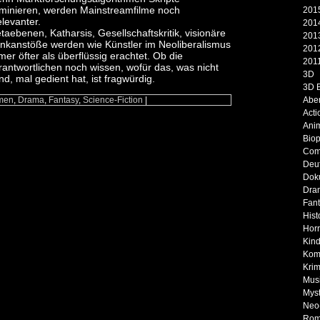
minieren, werden Mainstreamfilme noch
2015
elevanter.
2014
taebenen, Katharsis, Gesellschaftskritik, visionäre
2013
nkanstöße werden wie Künstler im Neoliberalismus
2012
mer öfter als überflüssig erachtet. Ob die
2011
rantwortlichen noch wissen, wofür das, was nicht
3D
, mal gedient hat, ist fragwürdig.
3D 
men
,
Drama
,
Fantasy
,
Science-Fiction
|
Abe
Acti
Ani
Biop
Com
Deu
Dok
Dra
Fan
Hist
Horr
Kind
Kom
Krim
Musi
Myst
Neo
Rom