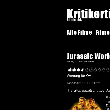
Kritiker
Filmkritik
Alle Filme
Film
Jurassic World
Juni 8th, 2022 at 01:24 by kritiker
Wertung für OV
Kinostart: 09.06.2022
⇓
Trailer, Inhaltsangabe Ver
Ei
ni
Zi
We