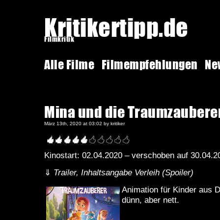
Kritikertipp.de
Filmkritik
Alle Filme
Filmempfehlungen
Ne
Mina und die Traumzaubere
März 13th, 2020 at 03:02 by kritiker
Kinostart: 02.04.2020 – verschoben auf 30.04.
⇓
Trailer, Inhaltsangabe Verleih (Spoiler)
Animation für Kinder aus
dünn, aber nett.