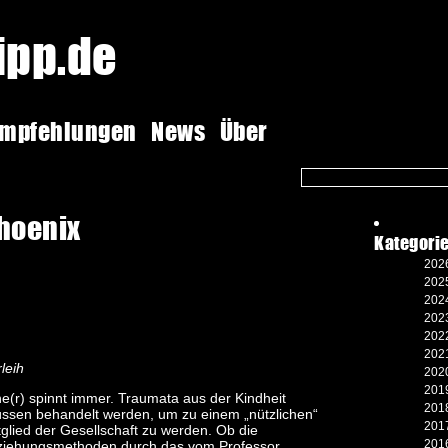
tipp.de
empfehlungen
News
Über
hoenix
Kategori
2026
2025
2024
2023
2022
2021
leih
2020
2019
ne(r) spinnt immer. Traumata aus der Kindheit
2018
ssen behandelt werden, um zu einem „nützlichen“
2017
tglied der Gesellschaft zu werden. Ob die
2016
ziehungsmethoden durch das vom Professor