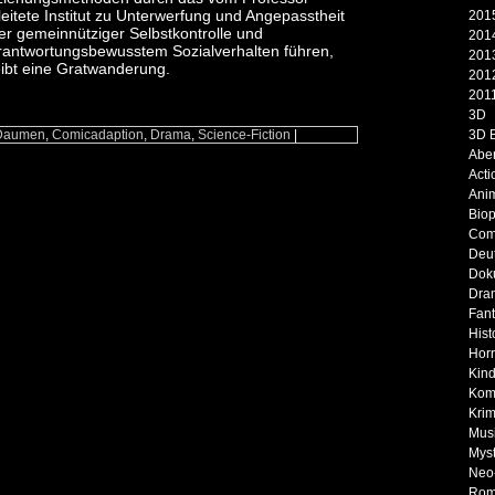
leitete Institut zu Unterwerfung und Angepasstheit
2015
er gemeinnütziger Selbstkontrolle und
2014
rantwortungsbewusstem Sozialverhalten führen,
2013
eibt eine Gratwanderung.
2012
2011
3D
Daumen
,
Comicadaption
,
Drama
,
Science-Fiction
|
3D 
Abe
Acti
Ani
Biop
Com
Deu
Dok
Dra
Fan
Hist
Horr
Kind
Kom
Krim
Musi
Myst
Neo
Rom