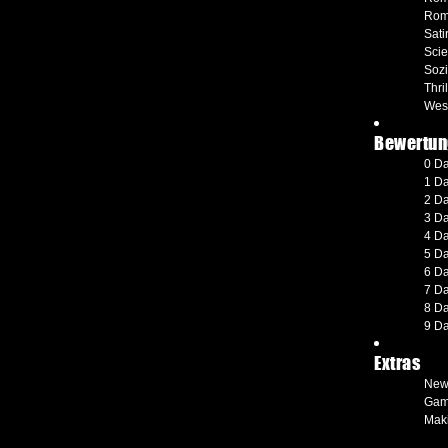
Rom
Sati
Scie
Soz
Thril
Wes
Bewertun
0 D
1 D
2 D
3 D
4 D
5 D
6 D
7 D
8 D
9 D
Extras
New
Gam
Maki