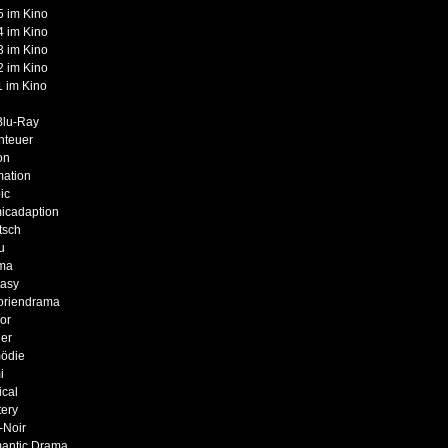
 im Kino
 im Kino
 im Kino
 im Kino
 im Kino
Blu-Ray
nteuer
on
mation
ic
icadaption
tsch
u
ma
tasy
oriendrama
or
er
ödie
i
cal
ery
-Noir
antic Drama