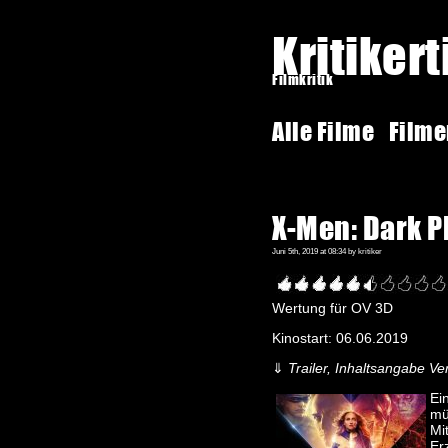
Kritiker
Filmkritik
Alle Filme
Film
X-Men: Dark P
Juni 5th, 2019 at 08:34 by kritiker
Wertung für OV 3D
Kinostart: 06.06.2019
⇓
Trailer, Inhaltsangabe Ver
Ei
mü
Mi
Er