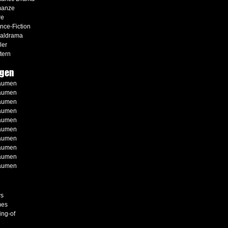
anze
re
nce-Fiction
ialdrama
ler
tern
gen
aumen
aumen
aumen
aumen
aumen
aumen
aumen
aumen
aumen
aumen
s
es
ng-of