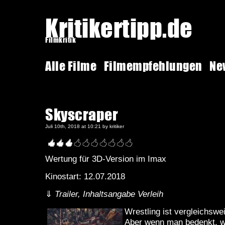
Kritikertipp.de
Filmkritik
Alle Filme
Filmempfehlungen
Ne
Skyscraper
Juli 10th, 2018 at 10:21 by kritiker
Wertung für 3D-Version im Imax
Kinostart: 12.07.2018
⇓
Trailer, Inhaltsangabe Verleih
Wrestling ist vergleichswe
Aber wenn man bedenkt, wi