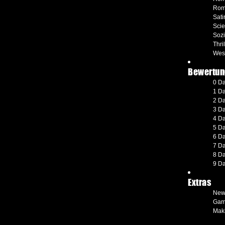
Rom
Sati
Scie
Soz
Thril
Wes
Bewertun
0 D
1 D
2 D
3 D
4 D
5 D
6 D
7 D
8 D
9 D
Extras
New
Gam
Maki