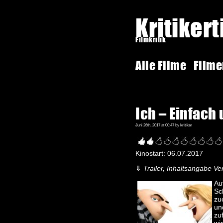
Kritiker
Filmkritik
Alle Filme
Film
Ich – Einfach
Juni 26th, 2017 at 00:47 by kritiker
Kinostart: 06.07.2017
⇓
Trailer, Inhaltsangabe Ver
Au
Sc
zu
un
zu