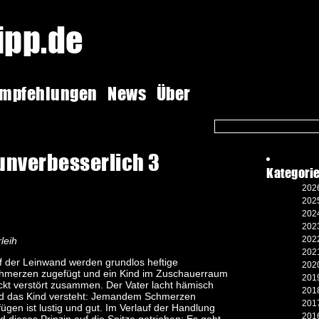
tipp.de
empfehlungen
News
Über
 unverbesserlich 3
Kategori
2026
2025
2024
2023
2022
leih
2021
f der Leinwand werden grundlos heftige
2020
hmerzen zugefügt und ein Kind im Zuschauerraum
2019
ckt verstört zusammen. Der Vater lacht hämisch
2018
d das Kind versteht: Jemandem Schmerzen
2017
fügen ist lustig und gut. Im Verlauf der Handlung
2016