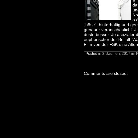
wi
da
un
No
o.
„böse“, hinterhältig und ge
genauer veranschaulicht: Je
desto besser. Je asozialer
euphorischer der Beifall. W
Film von der FSK eine Alter
Posted in
2 Daumen
,
2017 im 
Comments are closed.