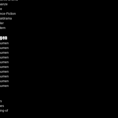
anze
re
nce-Fiction
ialdrama
ler
tern
gen
aumen
aumen
aumen
aumen
aumen
aumen
aumen
aumen
aumen
aumen
s
es
ng-of