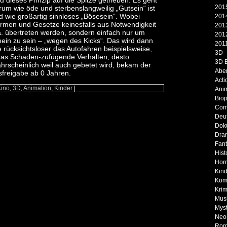
rd dieses Prinzip auf die Spitze getrieben: Es geht
2015
rum wie öde und sterbenslangweilig „Gutsein“ ist
d wie großartig sinnloses „Bösesein“. Wobei
2014
rmen und Gesetze keinesfalls aus Notwendigkeit
2013
ä. übertreten werden, sondern einfach nur um
2012
mein zu sein – „wegen des Kicks“. Das wird dann
2011
 rücksichtsloser das Autofahren beispielsweise,
3D
 das Schaden-zufügende Verhalten, desto
3D 
ahrscheinlich weil auch gebetet wird, bekam der
Abe
sfreigabe ab 0 Jahren.
Acti
Kino
,
3D
,
Animation
,
Kinder
|
Ani
Biop
Com
Deu
Dok
Dra
Fan
Hist
Horr
Kind
Kom
Krim
Musi
Myst
Neo
Rom