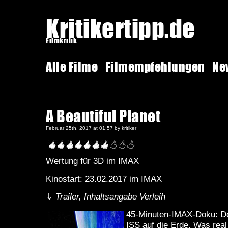
Kritikertipp.de
Filmkritik
Alle Filme
Filmempfehlungen
Ne
A Beautiful Planet
Februar 25th, 2017 at 01:57 by kritiker
Wertung für 3D im IMAX
Kinostart: 23.02.2017 im IMAX
⇓
Trailer, Inhaltsangabe Verleih
45-Minuten-IMAX-Doku: De
ISS auf die Erde. Was real