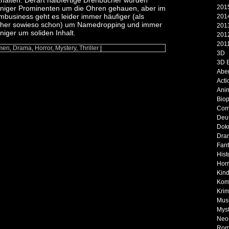
thalten. Derart halbfertige Drehbücher würden
2015
niger Prominenten um die Ohren gehauen, aber im
lmbusiness geht es leider immer häufiger (als
2014
sher sowieso schon) um Namedropping und immer
2013
niger um soliden Inhalt.
2012
2011
men
,
Drama
,
Horror
,
Mystery
,
Thriller
|
3D
3D 
Abe
Acti
Ani
Biop
Com
Deu
Dok
Dra
Fan
Hist
Horr
Kind
Kom
Krim
Musi
Myst
Neo
Rom