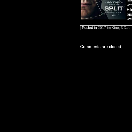
mi
we
Fi
bi
we
Posted in
2017 im Kino
,
3 Dau
Comments are closed.