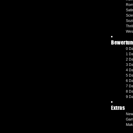
Rom
Sati
Scie
Soz
Thril
Wes
Bewertun
0 D
1 D
2 D
3 D
4 D
5 D
6 D
7 D
8 D
9 D
Extras
New
Gam
Maki