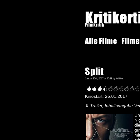
Kritiker
Filmkritik
Alle Filme
Film
Split
Januar 12th, 2017 at 20:28 by kritiker
Kinostart: 26.01.2017
⇓
Trailer, Inhaltsangabe Ver
Un
Ni
di
gu
mi