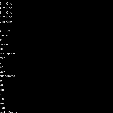
 im Kino
 im Kino
 im Kino
 im Kino
 im Kino
Blu-Ray
nteuer
on
mation
ic
icadaption
tsch
u
ma
tasy
oriendrama
or
er
ödie
i
cal
ery
-Noir
antic Drama