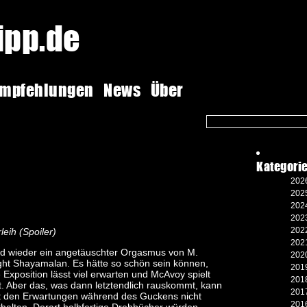
tipp.de
empfehlungen
News
Über
Kategori
2026
2025
2024
2023
2022
leih (Spoiler)
2021
d wieder ein angetäuschter Orgasmus von M.
2020
ght Shayamalan. Es hätte so schön sein können,
2019
e Exposition lässt viel erwarten und McAvoy spielt
2018
t. Aber das, was dann letztendlich rauskommt, kann
2017
t den Erwartungen während des Guckens nicht
2016