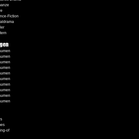
anze
re
nce-Fiction
ialdrama
ler
tern
gen
aumen
aumen
aumen
aumen
aumen
aumen
aumen
aumen
aumen
aumen
s
es
ng-of