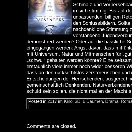
Schmalz und Vorhersehbar
in sich stimmig. Bis auf d
unpassenden, billigen Ret
den Schlussbildern. Sollte
nachdenkliche Stimmung ze
verstandene Jugendverbun
demonstriert werden? Oder auf die hässliche Se
eingegangen werden: Angst davor, dass mitfühl
mit Universum, Natur und Mitmenschen für „gut
„schwul“ gehalten werden könnte? Eine seltsame
erstaunlich viele immer noch wider besseren W
dass an den rücksichtslos zerstörerischen und
Entscheidungen der Herrschenden, ausgerechne
gemeinschaftlich Denkenden, Naturverbundene
schuld sein sollen, die nicht mal an der Macht s
Posted in
2017 im Kino
,
3D
,
6 Daumen
,
Drama
,
Roma
|
Comments are closed.