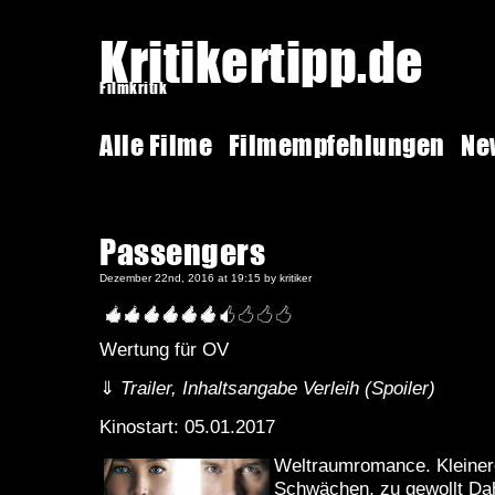
Kritikertipp.de
Filmkritik
Alle Filme
Filmempfehlungen
Ne
Passengers
Dezember 22nd, 2016 at 19:15 by kritiker
Wertung für OV
⇓
Trailer, Inhaltsangabe Verleih (Spoiler)
Kinostart: 05.01.2017
Weltraumromance. Kleiner
Schwächen, zu gewollt Dah