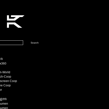
en
x360
n-World
ch-Coop
tscreen Coop
ine Coop
or
gen
aumen
aumen