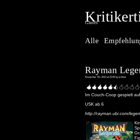
Kritikert
Games
Alle
Empfehlun
Rayman Lege
November 7th, 2013 at 22:05 by kritiker
Im Couch-Coop gespielt au
USK ab 6
http://rayman.ubi.com/lege
Ki
Sp
Gr
Fig