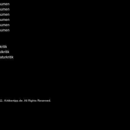
aumen
aumen
aumen
aumen
aumen
aumen
ritik
tkritik
aturkritik
11.
Kritikertipp.de
. All Rights Reserved.