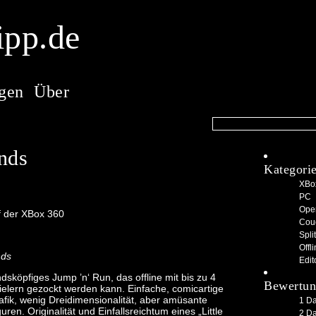
ipp.de
gen
Über
nds
Kategori
XBo
PC
Ope
f der XBox 360
Cou
Spli
Offl
nds
Edit
ndsköpfiges Jump ’n‘ Run, das offline mit bis zu 4
Bewertun
ielern gezockt werden kann. Einfache, comicartige
afik, wenig Dreidimensionalität, aber amüsante
1 D
uren. Originalität und Einfallsreichtum eines „Little
2 D