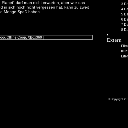
g Planet“ darf man nicht erwarten, aber wer das
3 D
nd in sich noch nicht vergessen hat, kann zu zweit
4 D
de Menge Spaß haben.
5 D
6 D
7 D
8 D
oop
,
Offline Coop
,
XBox360
|
Extern
Filmk
Kuns
Liter
© Copyright 20