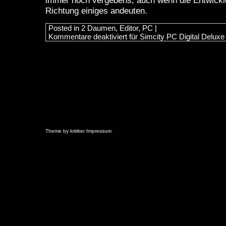
immer noch vergebens, auch wenn die Entwickle
Richtung einiges andeuten.
Posted in
2 Daumen
,
Editor
,
PC
|
Kommentare deaktiviert
für Simcity PC Digital Deluxe
Theme by
kritiker
Impressum