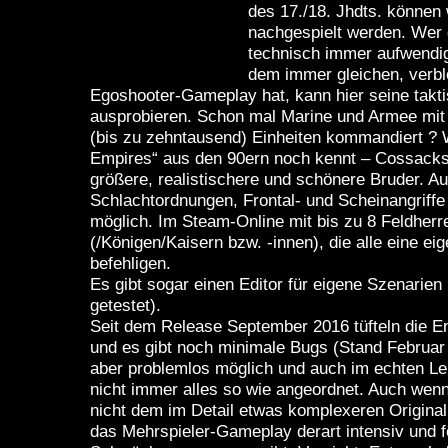
des 17./18. Jhdts. können
nachgespielt werden. Wer
technisch immer aufwendi
dem immer gleichen, verb
Egoshooter-Gameplay hat, kann hier seine takt
ausprobieren. Schon mal Marine und Armee mit 
(bis zu zehntausend) Einheiten kommandiert ? 
Empires“ aus den 90ern noch kennt – Cossacks i
größere, realistischere und schönere Bruder. Au
Schlachtordnungen, Frontal- und Scheinangriffe e
möglich. Im Steam-Online mit bis zu 8 Feldherr
(/Königen/Kaisern bzw. -innen), die alle eine ei
befehligen.
Es gibt sogar einen Editor für eigene Szenarien
getestet).
Seit dem Release September 2016 tüfteln die En
und es gibt noch minimale Bugs (Stand Februar 
aber problemlos möglich und auch im echten Leb
nicht immer alles so wie angeordnet. Auch wenn
nicht dem im Detail etwas komplexeren Original 
das Mehrspieler-Gameplay derart intensiv und 