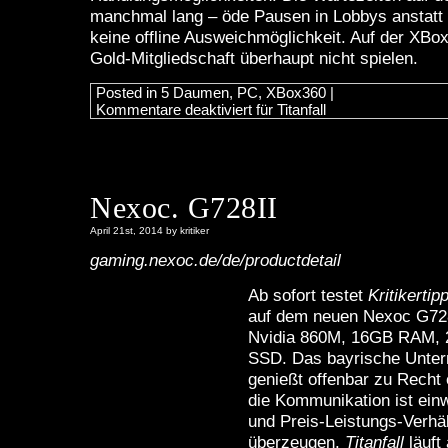
manchmal lang – öde Pausen in Lobbys anstatt 
keine offline Ausweichmöglichkeit. Auf der XB
Gold-Mitgliedschaft überhaupt nicht spielen.
Posted in
5 Daumen
,
PC
,
XBox360
|
Kommentare deaktiviert
für Titanfall
Nexoc. G728II
April 21st, 2014 by kritiker
gaming.nexoc.de/de/productdetail
Ab sofort testet
Kritikertip
auf dem neuen Nexoc G728
Nvidia 860M, 16GB RAM,
SSD. Das bayrische Unte
genießt offenbar zu Recht 
die Kommunikation ist ein
und Preis-Leistungs-Verhä
überzeugen.
Titanfall
läuft