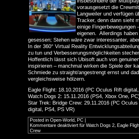
insbesondere der Multipla
vorausgesetzt die Crewmit
Langweiler und verfügen ü
Tracker, denn dann sieht 
einige Fingerbewegungen –
eigenen. Allerdings haben
gesessen; Stehen wäre zwar interessanter, aber
In der 360° Virtual Reality Entwicklungsabteilun
zu tun und Verbesserungsmöglichkeiten stechen
Hoffentlich lässt sich Ubisoft auch von genuine
inspirieren – manchmal wirken die Spiele der k
Schmiede zu straight/angestrengt ernst und da
vergleichsweise hölzern.
Eagle Flight: 18.10.2016 (PC Oculus Rift digita
Watch Dogs 2: 15.11.2016 (PS4, Xbox One, PC
Star Trek: Bridge Crew: 29.11.2016 (PC Oculus
digital, PS4, PS VR)
Posted in
Open-World
,
PC
|
Kommentare deaktiviert
für Watch Dogs 2, Eagle Flight
Crew