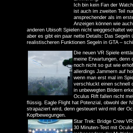
Ich bin kein Fan der Watch
ist auch im zweiten Teil nu
ansprechender als im erst
Anzeigen können wie auch 
anderen Ubisoft Spielen nicht weggeschaltet w
aber es gibt ein paar nette Details: Das Segeln ü
realistischeren Funktionen Segeln in GTA – sch
Die neuen VR Spiele enttä
meine Erwartungen, denn d
noch nicht so gut wie erhof
allerdings Jammern auf h
wenn man erst mal im Spiel
verschluckt einen schnell di
in unbewegten Bildern erk
Oculus Rift fallen nicht meh
flüssig. Eagle Flight hat Potenzial, obwohl der 
strapaziert wird, denn gesteuert wird mit der Oc
Kopfbewegungen.
Star Trek: Bridge Crew V
30 Minuten-Test mit Oculus