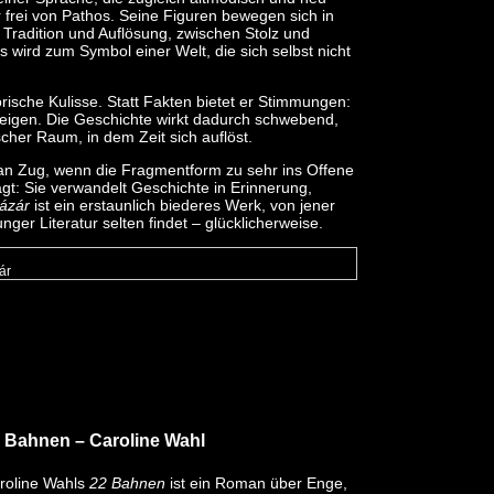
er frei von Pathos. Seine Figuren bewegen sich in
radition und Auflösung, zwischen Stolz und
 wird zum Symbol einer Welt, die sich selbst nicht
ische Kulisse. Statt Fakten bietet er Stimmungen:
igen. Die Geschichte wirkt dadurch schwebend,
ischer Raum, in dem Zeit sich auflöst.
 an Zug, wenn die Fragmentform zu sehr ins Offene
ägt: Sie verwandelt Geschichte in Erinnerung,
ázár
ist ein erstaunlich biederes Werk, von jener
unger Literatur selten findet – glücklicherweise.
ár
2 Bahnen
– Caroline Wahl
roline Wahls
22 Bahnen
ist ein Roman über Enge,