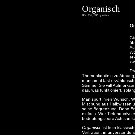
Organisch
März 27th, 2025 by kritiker
Or
Gi
üb
Au
Wo
er
zw
Da
Themenkapiteln zu Atmung, 
manchmal fast erzählerisch,
Stimme. Sie will Aufmerksam
das, was funktioniert, solan
Man spürt ihren Wunsch, Wi
Mischung aus Halbwissen un
seine Begrenzung. Denn End
einfach. Wer Tiefenanalysen
bedeutungsleere Achtsamkeit
Organisch
ist kein klassisc
Vertrauen: in unverstanden