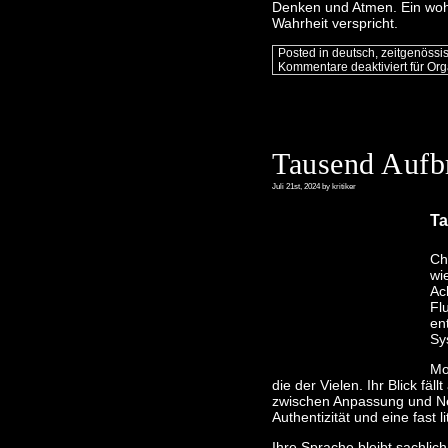
Denken und Atmen. Ein wohl
Wahrheit verspricht.
Posted in
deutsch
,
zeitgenössi
Kommentare deaktiviert
für Org
Tausend Aufb
Juli 21st, 2024 by kritiker
Ta
Ch
wi
Ac
Fl
en
Sy
Mo
die der Vielen. Ihr Blick fäl
zwischen Anpassung und Ne
Authentizität und eine fast 
Ihre Sprache bleibt sachli