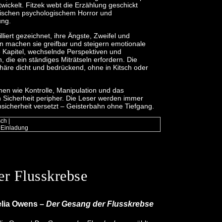
twickelt. Fitzek webt die Erzählung geschickt
ischen psychologischem Horror und
ung.
lliert gezeichnet, ihre Ängste, Zweifel und
 machen sie greifbar und steigern emotionale
ze Kapitel, wechselnde Perspektiven und
die ein ständiges Miträtseln erfordern. Die
phäre dicht und bedrückend, ohne in Kitsch oder
n wie Kontrolle, Manipulation und das
 Sicherheit peripher. Die Leser werden immer
sicherheit versetzt – Geisterbahn ohne Tiefgang.
sch
|
 Einladung
r Flusskrebse
lia Owens –
Der Gesang der Flusskrebse