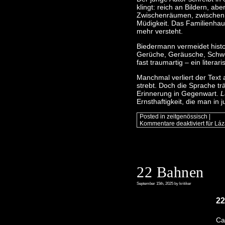
klingt: reich an Bildern, ab
Zwischenräumen, zwischen T
Müdigkeit. Das Familienhaus
mehr versteht.
Biedermann vermeidet histor
Gerüche, Geräusche, Schwe
fast traumartig – ein literar
Manchmal verliert der Text
strebt. Doch die Sprache tr
Erinnerung in Gegenwart.
L
Ernsthaftigkeit, die man in j
Posted in
zeitgenössisch
|
Kommentare deaktiviert
für Láz
22 Bahnen
September 15th, 2025 by kritiker
2
Ca