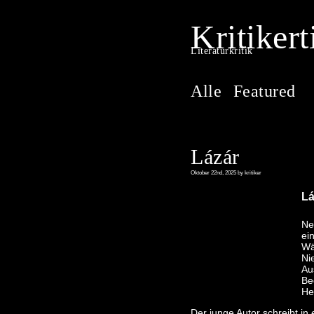
Kritikert
Literaturkritik
Alle
Featured
Lázár
Oktober 22nd, 2025 by kritiker
Lá
Ne
ei
Wä
Ni
Au
Be
He
Der junge Autor schreibt in