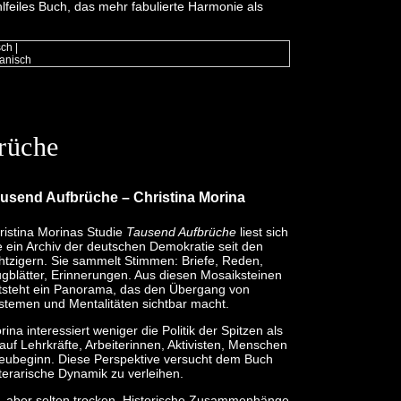
feiles Buch, das mehr fabulierte Harmonie als
sch
|
anisch
rüche
usend Aufbrüche
– Christina Morina
ristina Morinas Studie
Tausend Aufbrüche
liest sich
e ein Archiv der deutschen Demokratie seit den
htzigern. Sie sammelt Stimmen: Briefe, Reden,
ugblätter, Erinnerungen. Aus diesen Mosaiksteinen
tsteht ein Panorama, das den Übergang von
stemen und Mentalitäten sichtbar macht.
rina interessiert weniger die Politik der Spitzen als
lt auf Lehrkräfte, Arbeiterinnen, Aktivisten, Menschen
ubeginn. Diese Perspektive versucht dem Buch
literarische Dynamik zu verleihen.
ch, aber selten trocken. Historische Zusammenhänge