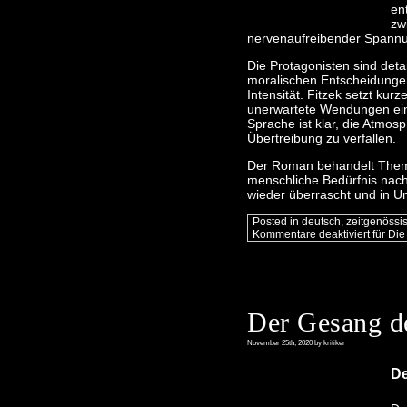
en
zw
nervenaufreibender Spann
Die Protagonisten sind detai
moralischen Entscheidungen
Intensität. Fitzek setzt kur
unerwartete Wendungen ein, 
Sprache ist klar, die Atmos
Übertreibung zu verfallen.
Der Roman behandelt Theme
menschliche Bedürfnis nach
wieder überrascht und in Un
Posted in
deutsch
,
zeitgenössi
Kommentare deaktiviert
für Die
Der Gesang de
November 25th, 2020 by kritiker
De