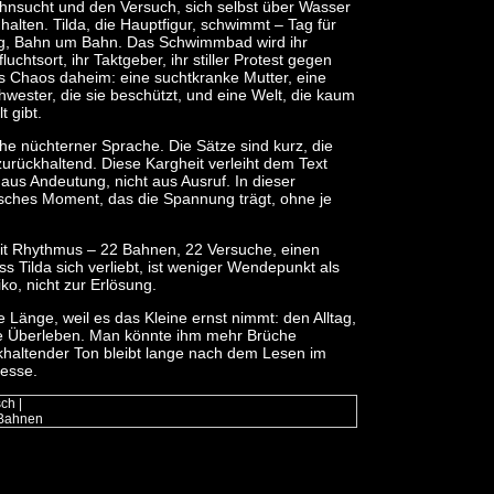
hnsucht und den Versuch, sich selbst über Wasser
 halten. Tilda, die Hauptfigur, schwimmt – Tag für
g, Bahn um Bahn. Das Schwimmbad wird ihr
luchtsort, ihr Taktgeber, ihr stiller Protest gegen
s Chaos daheim: eine suchtkranke Mutter, eine
hwester, die sie beschützt, und eine Welt, die kaum
t gibt.
nahe nüchterner Sprache. Die Sätze sind kurz, die
 zurückhaltend. Diese Kargheit verleiht dem Text
aus Andeutung, nicht aus Ausruf. In dieser
lmisches Moment, das die Spannung trägt, ohne je
it Rhythmus – 22 Bahnen, 22 Versuche, einen
 Tilda sich verliebt, ist weniger Wendepunkt als
ko, nicht zur Erlösung.
e Länge, weil es das Kleine ernst nimmt: den Alltag,
se Überleben. Man könnte ihm mehr Brüche
haltender Ton bleibt lange nach dem Lesen im
tesse.
sch
|
 Bahnen