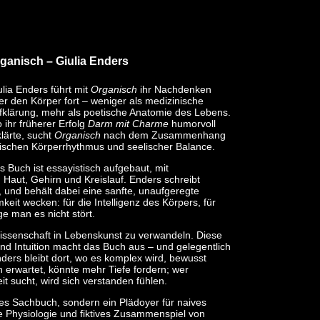
ganisch
– Giulia Enders
ulia Enders führt mit
Organisch
ihr Nachdenken
er den Körper fort – weniger als medizinische
fklärung, mehr als poetische Anatomie des Lebens.
 ihr früherer Erfolg
Darm mit Charme
humorvoll
klärte, sucht
Organisch
nach dem Zusammenhang
ischen Körperrhythmus und seelischer Balance.
s Buch ist essayistisch aufgebaut, mit
Haut, Gehirn und Kreislauf. Enders schreibt
 und behält dabei eine sanfte, unaufgeregte
keit wecken: für die Intelligenz des Körpers, für
ge man es nicht stört.
ssenschaft in Lebenskunst zu verwandeln. Diese
d Intuition macht das Buch aus – und gelegentlich
ers bleibt dort, wo es komplex wird, bewusst
 erwartet, könnte mehr Tiefe fordern; wer
 sucht, wird sich verstanden fühlen.
hes Sachbuch, sondern ein Plädoyer für naives
e Physiologie und fiktives Zusammenspiel von