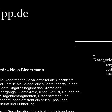
ipp.de
Kategori
zeit
deu
zár
– Nelio Biedermann
Film
lio Biedermanns
Lázár
entfaltet die Geschichte
ner Familie als Spiegel eines Jahrhunderts. In den
ldern Ungarns beginnt das Drama des
edergangs – Aristokratie, Krieg, Verlust, Neubeginn.
s Tagebuchfragmenten, Erzählstimmen und
obachtungen entsteht ein stilles Epos über
rkunft und Erinnerung.
 einer Sprache, die zugleich altmodisch und neu