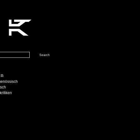
en
genössisch
tsch
kritiken