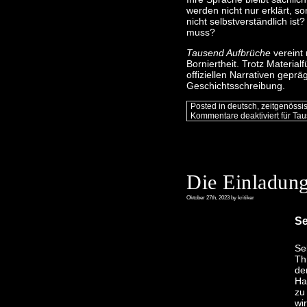
werden nicht nur erklärt, s
nicht selbstverständlich ist
muss?
Tausend Aufbrüche
vereint 
Borniertheit. Trotz Materialf
offiziellen Narrativen gepräg
Geschichtsschreibung.
Posted in
deutsch
,
zeitgenössi
Kommentare deaktiviert
für Ta
Die Einladun
Oktober 27th, 2023 by kritiker
Se
Se
Th
de
Ha
zu
wi