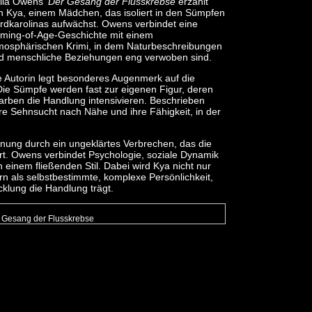
lia Owens‘
Der Gesang der Flusskrebse
erzählt
n Kya, einem Mädchen, das isoliert in den Sümpfen
rdkarolinas aufwächst. Owens verbindet eine
ming-of-Age-Geschichte mit einem
mosphärischen Krimi, in dem Naturbeschreibungen
d menschliche Beziehungen eng verwoben sind.
e Autorin legt besonderes Augenmerk auf die
Die Sümpfe werden fast zur eigenen Figur, deren
rben die Handlung intensivieren. Beschrieben
re Sehnsucht nach Nähe und ihre Fähigkeit, in der
ung durch ein ungeklärtes Verbrechen, das die
rt. Owens verbindet Psychologie, soziale Dynamik
einem fließenden Stil. Dabei wird Kya nicht nur
ern als selbstbestimmte, komplexe Persönlichkeit,
cklung die Handlung trägt.
r Gesang der Flusskrebse