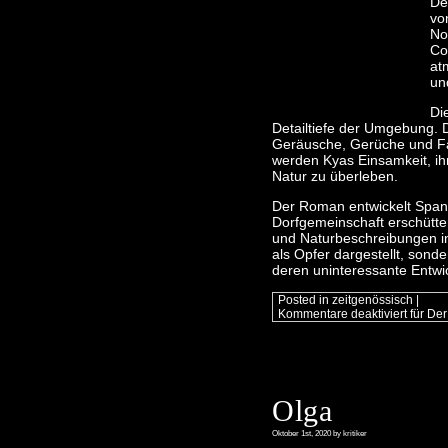
De
vo
No
Co
at
un
Di
Detailtiefe der Umgebung. 
Geräusche, Gerüche und Fa
werden Kyas Einsamkeit, ih
Natur zu überleben.
Der Roman entwickelt Spann
Dorfgemeinschaft erschütte
und Naturbeschreibungen in 
als Opfer dargestellt, sond
deren uninteressante Entwi
Posted in
zeitgenössisch
|
Kommentare deaktiviert
für De
Olga
Oktober 1st, 2020 by kritiker