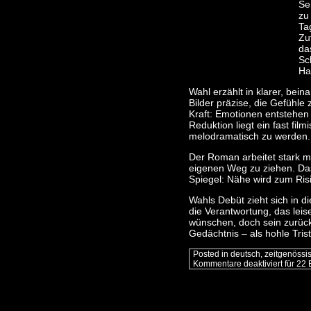
Se
zu
Ta
Zuf
da
Sc
Hal
Wahl erzählt in klarer, bei
Bilder präzise, die Gefühle
Kraft: Emotionen entstehen 
Reduktion liegt ein fast fi
melodramatisch zu werden.
Der Roman arbeitet stark m
eigenen Weg zu ziehen. Dass
Spiegel: Nähe wird zum Risi
Wahls Debüt zieht sich in di
die Verantwortung, das lei
wünschen, doch sein zurück
Gedächtnis – als hohle Tris
Posted in
deutsch
,
zeitgenössi
Kommentare deaktiviert
für 22