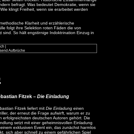
ondern befragt. Was bedeutet Demokratie, wenn sie
? Wie klingt Freiheit, wenn sie erarbeitet werden
methodische Klarheit und erzählerische
ülle folgt ihre Selektion roten Fäden die von
t sind. So hält engstirnige Indoktrination Einzug in
sch
|
usend Aufbrüche
g
bastian Fitzek –
Die Einladung
bastian Fitzek liefert mit
Die Einladung
einen
riller, der erneut die Frage aufwirft, warum er zu
n erfolgreichsten deutschen Autoren gehört. Die
ndlung setzt mit einer geheimnisvollen Einladung
 einem exklusiven Event ein, das zunächst harmlos
rkt, sich aber schnell zu einem gefährlichen Spiel